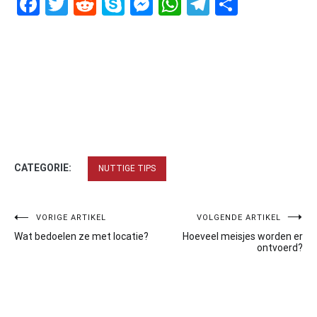
Facebook
Twitter
Reddit
Skype
Messenger
WhatsApp
Telegram
Delen
CATEGORIE:
NUTTIGE TIPS
Bericht
VORIGE ARTIKEL
VOLGENDE ARTIKEL
Wat bedoelen ze met locatie?
Hoeveel meisjes worden er
navigatie
ontvoerd?