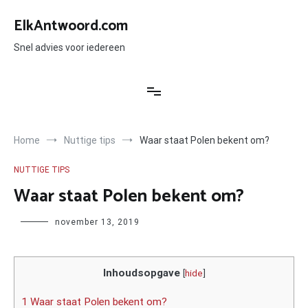
Ga
naar
ElkAntwoord.com
de
inhoud
Snel advies voor iedereen
Home
Nuttige tips
Waar staat Polen bekent om?
NUTTIGE TIPS
Waar staat Polen bekent om?
Author
november 13, 2019
Inhoudsopgave
[
hide
]
1 Waar staat Polen bekent om?