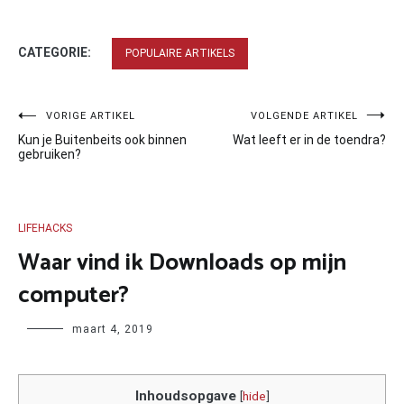
CATEGORIE:
POPULAIRE ARTIKELS
Bericht
VORIGE ARTIKEL
VOLGENDE ARTIKEL
Kun je Buitenbeits ook binnen
Wat leeft er in de toendra?
navigatie
gebruiken?
LIFEHACKS
Waar vind ik Downloads op mijn
computer?
Author
maart 4, 2019
Inhoudsopgave
[
hide
]