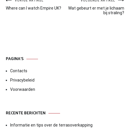
Bericht
VORIGE ARTIKEL
VOLGENDE ARTIKEL
Where can I watch Empire UK?
Wat gebeurt er met je lichaam
navigatie
bij straling?
PAGINA’S
Contacts
Privacybeleid
Voorwaarden
RECENTE BERICHTEN
Informatie en tips over de terrasoverkapping