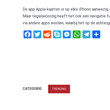
De app Apple kaarten is op elke iPhone aanwezig
Maar tegenwoordig heeft het ook een navigatie fun
via andere apps worden, waarbij het op de achterg
Facebook
Twitter
Reddit
Skype
Messenger
WhatsA
Tele
De
CATEGORIE:
TRENDING