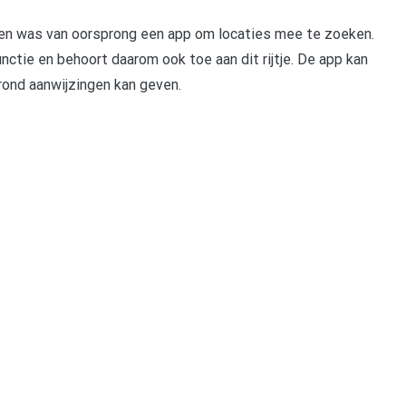
 en was van oorsprong een app om locaties mee te zoeken.
ctie en behoort daarom ook toe aan dit rijtje. De app kan
rond aanwijzingen kan geven.
pp
gram
len