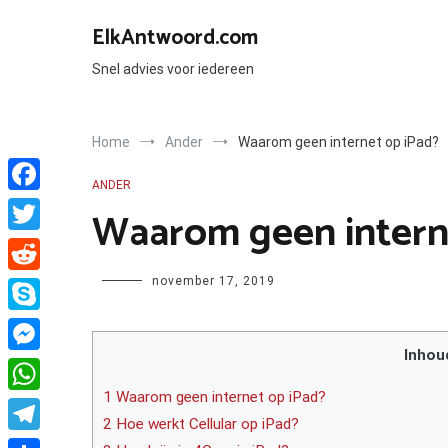
Ga
naar
ElkAntwoord.com
de
inhoud
Snel advies voor iedereen
Home
Ander
Waarom geen internet op iPad?
ANDER
Facebook
Waarom geen intern
Twitter
Author
november 17, 2019
Reddit
Skype
Inhou
Messenger
1 Waarom geen internet op iPad?
WhatsApp
2 Hoe werkt Cellular op iPad?
Telegram