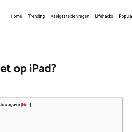
Home
Trending
Veelgestelde vragen
Lifehacks
Populai
et op iPad?
dsopgave
[
hide
]