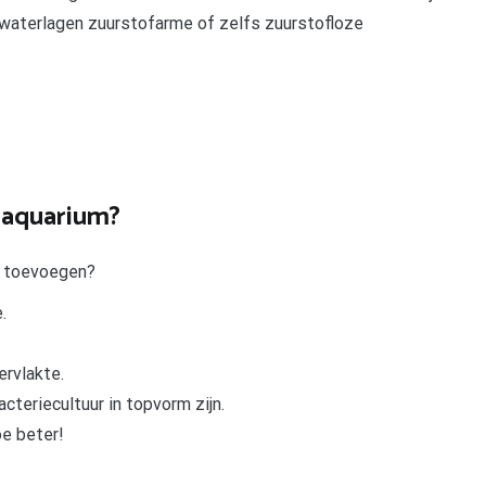
 waterlagen zuurstofarme of zelfs zuurstofloze
n aquarium?
m toevoegen?
.
rvlakte.
acteriecultuur in topvorm zijn.
e beter!