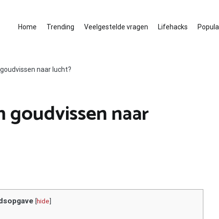
Home
Trending
Veelgestelde vragen
Lifehacks
Populai
goudvissen naar lucht?
 goudvissen naar
dsopgave
[
hide
]