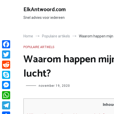
Ga
naar
ElkAntwoord.com
de
inhoud
Snel advies voor iedereen
Home
Populaire artikels
Waarom happen mijn 
POPULAIRE ARTIKELS
Facebook
Waarom happen mijn
Twitter
lucht?
Reddit
Skype
Author
november 19, 2020
Messenger
WhatsApp
Inhou
Telegram