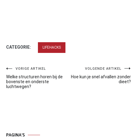
CATEGORIE:
LIFEHACKS
Bericht
VORIGE ARTIKEL
VOLGENDE ARTIKEL
Welke structuren horen bij de
Hoe kun je snel afvallen zonder
navigatie
bovenste en onderste
dieet?
luchtwegen?
PAGINA’S