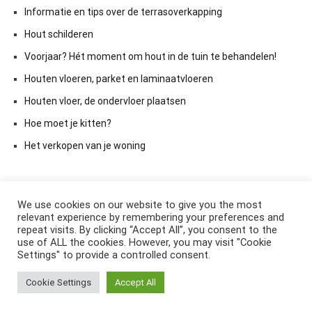
Informatie en tips over de terrasoverkapping
Hout schilderen
Voorjaar? Hét moment om hout in de tuin te behandelen!
Houten vloeren, parket en laminaatvloeren
Houten vloer, de ondervloer plaatsen
Hoe moet je kitten?
Het verkopen van je woning
We use cookies on our website to give you the most
relevant experience by remembering your preferences and
repeat visits. By clicking “Accept All”, you consent to the
use of ALL the cookies. However, you may visit "Cookie
Settings" to provide a controlled consent.
Copyright © 2026
ElkAntwoord.com
. All rights reserved. Thema:
Cookie Settings
Accept All
Cenote
by ThemeGrill. Aangedreven door
WordPress
.