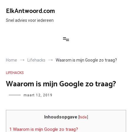
Ga
naar
ElkAntwoord.com
de
inhoud
Snel advies voor iedereen
Home
Lifehacks
Waarom is mijn Google zo traag?
LIFEHACKS
Waarom is mijn Google zo traag?
Author
maart 12, 2019
Inhoudsopgave
[
hide
]
1 Waarom is mijn Google zo traag?