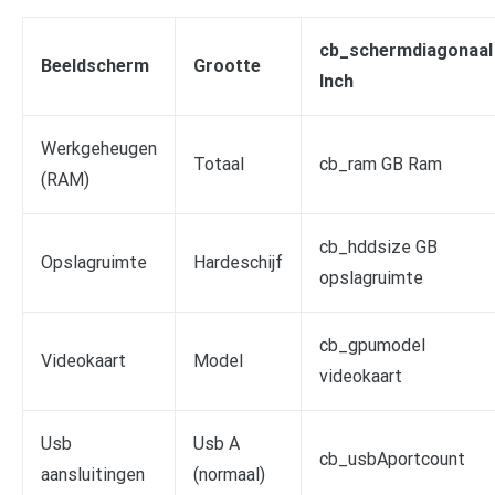
cb_schermdiagonaal
Beeldscherm
Grootte
Inch
Werkgeheugen
Totaal
cb_ram GB Ram
(RAM)
cb_hddsize GB
Opslagruimte
Hardeschijf
opslagruimte
cb_gpumodel
Videokaart
Model
videokaart
Usb
Usb A
cb_usbAportcount
aansluitingen
(normaal)