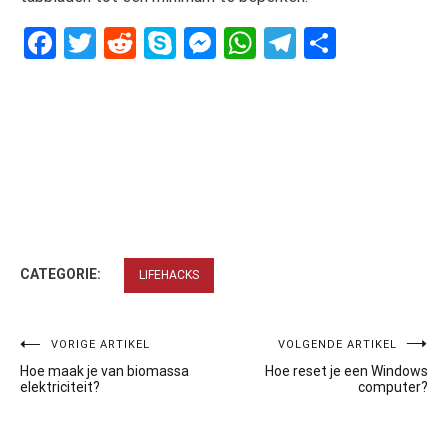
Facebook
Twitter
Reddit
Skype
Messenger
WhatsApp
Telegram
Delen
CATEGORIE:
LIFEHACKS
Bericht
VORIGE ARTIKEL
VOLGENDE ARTIKEL
Hoe maak je van biomassa
Hoe reset je een Windows
navigatie
elektriciteit?
computer?