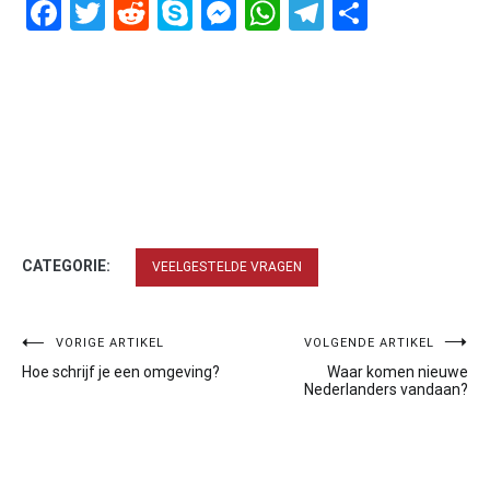
Facebook
Twitter
Reddit
Skype
Messenger
WhatsApp
Telegram
Delen
CATEGORIE:
VEELGESTELDE VRAGEN
Bericht
VORIGE ARTIKEL
VOLGENDE ARTIKEL
Hoe schrijf je een omgeving?
Waar komen nieuwe
navigatie
Nederlanders vandaan?