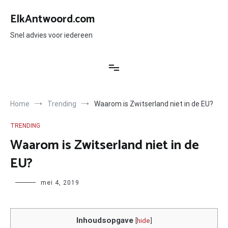
Ga
naar
ElkAntwoord.com
de
inhoud
Snel advies voor iedereen
Home
Trending
Waarom is Zwitserland niet in de EU?
TRENDING
Waarom is Zwitserland niet in de
EU?
Author
mei 4, 2019
Inhoudsopgave
[
hide
]