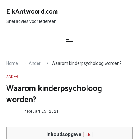
Ga
naar
ElkAntwoord.com
de
inhoud
Snel advies voor iedereen
Home
Ander
Waarom kinderpsycholoog worden?
ANDER
Waarom kinderpsycholoog
worden?
Author
februari 25, 2021
Inhoudsopgave
[
hide
]