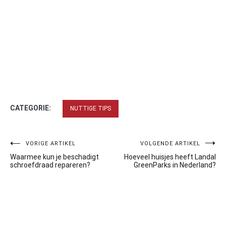
CATEGORIE:
NUTTIGE TIPS
Bericht
VORIGE ARTIKEL
VOLGENDE ARTIKEL
Waarmee kun je beschadigt
Hoeveel huisjes heeft Landal
navigatie
schroefdraad repareren?
GreenParks in Nederland?