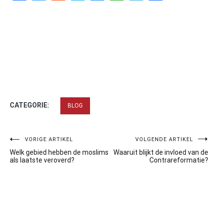
CATEGORIE:
BLOG
Bericht
VORIGE ARTIKEL
VOLGENDE ARTIKEL
Welk gebied hebben de moslims
Waaruit blijkt de invloed van de
navigatie
als laatste veroverd?
Contrareformatie?