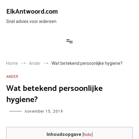
Ga
naar
ElkAntwoord.com
de
inhoud
Snel advies voor iedereen
Home
Ander
Wat betekend persoonlijke hygiene?
ANDER
Wat betekend persoonlijke
hygiene?
Author
november 15, 2019
Inhoudsopgave
[
hide
]