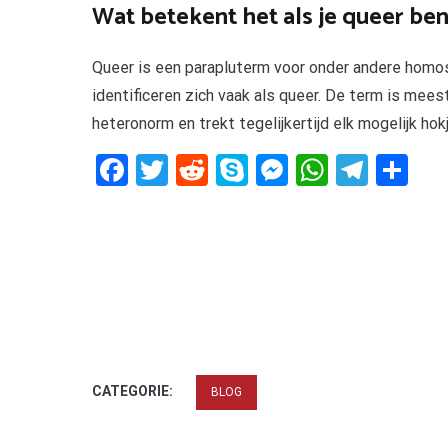
Wat betekent het als je queer ben
Queer is een parapluterm voor onder andere homos
identificeren zich vaak als queer. De term is mee
heteronorm en trekt tegelijkertijd elk mogelijk hokje
Facebook
Twitter
Reddit
Skype
Messenger
WhatsA
Tele
De
CATEGORIE:
BLOG