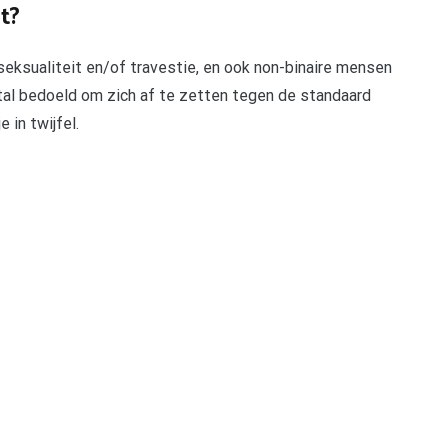
t?
eksualiteit en/of travestie, en ook non-binaire mensen
stal bedoeld om zich af te zetten tegen de standaard
 in twijfel.
pp
gram
len