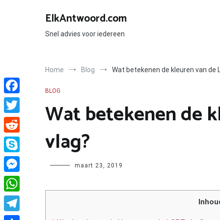
Ga
naar
ElkAntwoord.com
de
inhoud
Snel advies voor iedereen
Home
Blog
Wat betekenen de kleuren van de 
BLOG
Facebook
Wat betekenen de k
Twitter
vlag?
Reddit
Skype
Author
maart 23, 2019
Messenger
WhatsApp
Inhou
Telegram