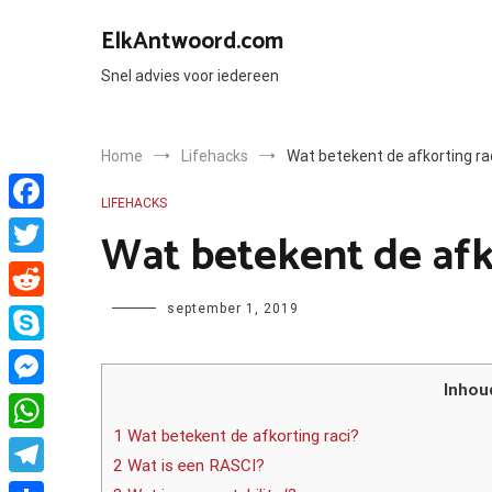
Ga
naar
ElkAntwoord.com
de
inhoud
Snel advies voor iedereen
Home
Lifehacks
Wat betekent de afkorting ra
LIFEHACKS
Facebook
Wat betekent de afk
Twitter
Author
september 1, 2019
Reddit
Skype
Inhou
Messenger
1 Wat betekent de afkorting raci?
WhatsApp
2 Wat is een RASCI?
Telegram