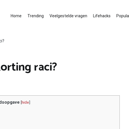
Home
Trending
Veelgestelde vragen
Lifehacks
Populai
ci?
orting raci?
dsopgave
[
hide
]