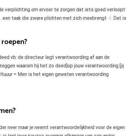
e verplichting om ervoor te zorgen dat iets goed verloopt
 2. een taak die zware plichten met zich meebrengt ♢ Dat is
 roepen?
eed vb: de directeur legt verantwoording af aan de
eggen waarom hij het zo deed]op jouw verantwoording [jij
ltuuur = Men is het eigen geweten verantwoording
emen?
nder neer maar je neemt verantwoordelijkheid voor de eigen
t, je laat jouw keuzes evenmin afhangen van een ander.