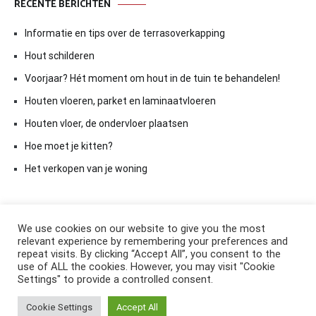
RECENTE BERICHTEN
Informatie en tips over de terrasoverkapping
Hout schilderen
Voorjaar? Hét moment om hout in de tuin te behandelen!
Houten vloeren, parket en laminaatvloeren
Houten vloer, de ondervloer plaatsen
Hoe moet je kitten?
Het verkopen van je woning
We use cookies on our website to give you the most
relevant experience by remembering your preferences and
repeat visits. By clicking “Accept All”, you consent to the
use of ALL the cookies. However, you may visit "Cookie
Settings" to provide a controlled consent.
Copyright © 2026
ElkAntwoord.com
. All rights reserved. Thema:
Cookie Settings
Accept All
Cenote
by ThemeGrill. Aangedreven door
WordPress
.