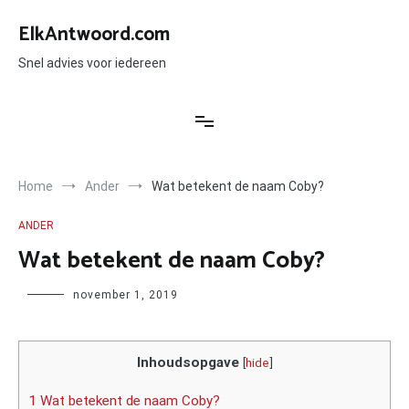
Ga
naar
ElkAntwoord.com
de
inhoud
Snel advies voor iedereen
Home
Ander
Wat betekent de naam Coby?
ANDER
Wat betekent de naam Coby?
Author
november 1, 2019
Inhoudsopgave
[
hide
]
1 Wat betekent de naam Coby?