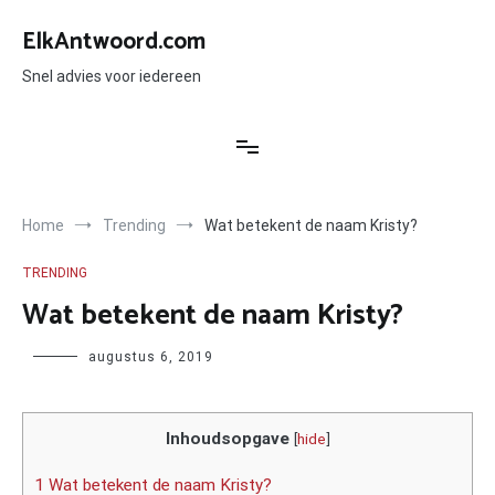
Ga
naar
ElkAntwoord.com
de
inhoud
Snel advies voor iedereen
Home
Trending
Wat betekent de naam Kristy?
TRENDING
Wat betekent de naam Kristy?
Author
augustus 6, 2019
Inhoudsopgave
[
hide
]
1 Wat betekent de naam Kristy?