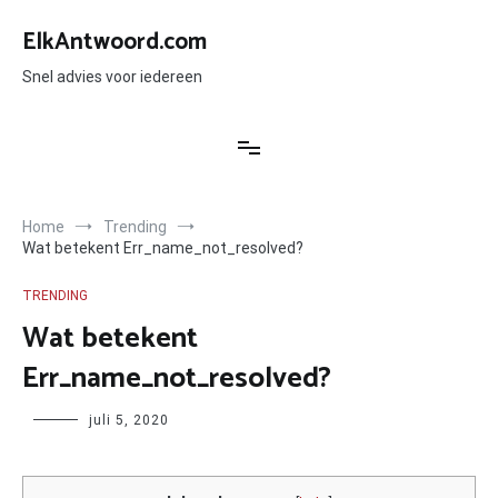
Ga
naar
ElkAntwoord.com
de
inhoud
Snel advies voor iedereen
Home
Trending
Wat betekent Err_name_not_resolved?
TRENDING
Wat betekent
Err_name_not_resolved?
Author
juli 5, 2020