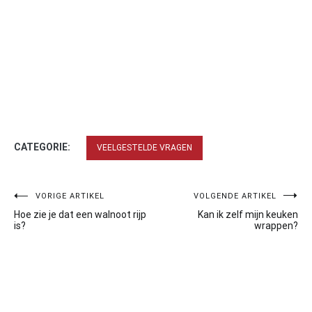
CATEGORIE:
VEELGESTELDE VRAGEN
Bericht
VORIGE ARTIKEL
VOLGENDE ARTIKEL
Hoe zie je dat een walnoot rijp
Kan ik zelf mijn keuken
navigatie
is?
wrappen?