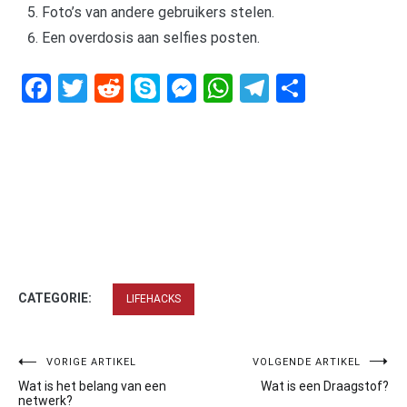
Foto’s van andere gebruikers stelen.
Een overdosis aan selfies posten.
Facebook
Twitter
Reddit
Skype
Messenger
WhatsApp
Telegram
Delen
CATEGORIE:
LIFEHACKS
Bericht
VORIGE ARTIKEL
VOLGENDE ARTIKEL
Wat is het belang van een
Wat is een Draagstof?
navigatie
netwerk?