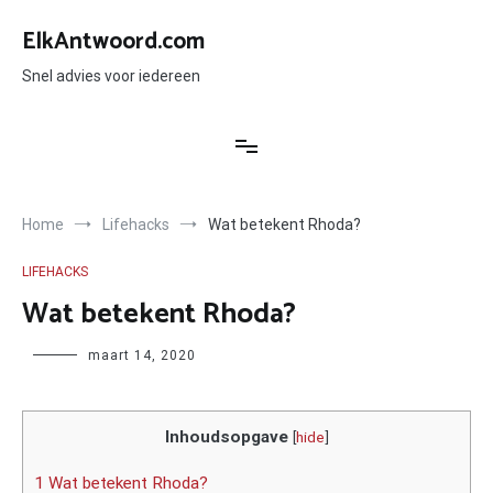
Ga
naar
ElkAntwoord.com
de
inhoud
Snel advies voor iedereen
Home
Lifehacks
Wat betekent Rhoda?
LIFEHACKS
Wat betekent Rhoda?
Author
maart 14, 2020
Inhoudsopgave
[
hide
]
1 Wat betekent Rhoda?