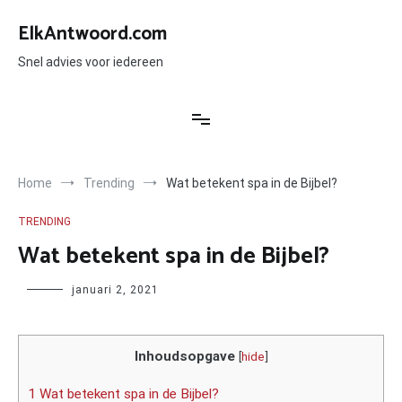
Ga
naar
ElkAntwoord.com
de
inhoud
Snel advies voor iedereen
Home
Trending
Wat betekent spa in de Bijbel?
TRENDING
Wat betekent spa in de Bijbel?
Author
januari 2, 2021
Inhoudsopgave
[
hide
]
1 Wat betekent spa in de Bijbel?