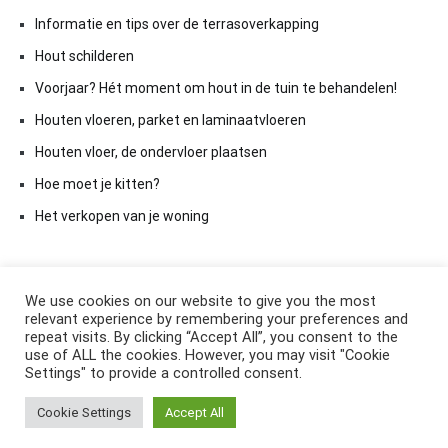
Informatie en tips over de terrasoverkapping
Hout schilderen
Voorjaar? Hét moment om hout in de tuin te behandelen!
Houten vloeren, parket en laminaatvloeren
Houten vloer, de ondervloer plaatsen
Hoe moet je kitten?
Het verkopen van je woning
We use cookies on our website to give you the most
relevant experience by remembering your preferences and
repeat visits. By clicking “Accept All”, you consent to the
use of ALL the cookies. However, you may visit "Cookie
Settings" to provide a controlled consent.
Copyright © 2026
ElkAntwoord.com
. All rights reserved. Thema:
Cookie Settings
Accept All
Cenote
by ThemeGrill. Aangedreven door
WordPress
.