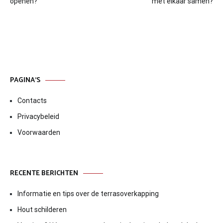
navigatie
openen?
met elkaar samen?
PAGINA’S
Contacts
Privacybeleid
Voorwaarden
RECENTE BERICHTEN
Informatie en tips over de terrasoverkapping
Hout schilderen