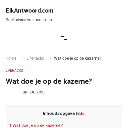
Ga
naar
ElkAntwoord.com
de
inhoud
Snel advies voor iedereen
Home
Lifehacks
Wat doe je op de kazerne?
LIFEHACKS
Wat doe je op de kazerne?
Author
juli 20, 2020
Inhoudsopgave
[
hide
]
1 Wat doe je op de kazerne?