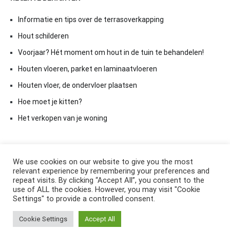
Informatie en tips over de terrasoverkapping
Hout schilderen
Voorjaar? Hét moment om hout in de tuin te behandelen!
Houten vloeren, parket en laminaatvloeren
Houten vloer, de ondervloer plaatsen
Hoe moet je kitten?
Het verkopen van je woning
We use cookies on our website to give you the most
relevant experience by remembering your preferences and
repeat visits. By clicking “Accept All”, you consent to the
use of ALL the cookies. However, you may visit "Cookie
Settings" to provide a controlled consent.
Copyright © 2026
ElkAntwoord.com
. All rights reserved. Thema:
Cookie Settings
Accept All
Cenote
by ThemeGrill. Aangedreven door
WordPress
.