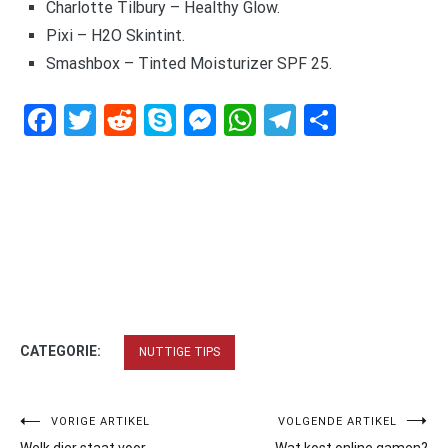
Charlotte Tilbury – Healthy Glow.
Pixi – H2O Skintint.
Smashbox – Tinted Moisturizer SPF 25.
Facebook
Twitter
Reddit
Skype
Messenger
WhatsApp
Telegram
Delen
CATEGORIE:
NUTTIGE TIPS
Bericht
VORIGE ARTIKEL
VOLGENDE ARTIKEL
Welk dier staat voor
Wat kost online gamen?