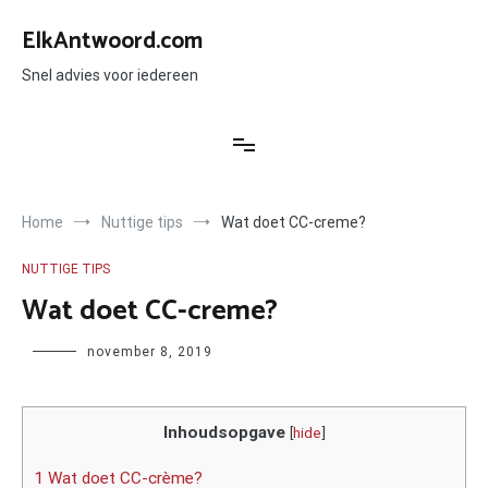
Ga
naar
ElkAntwoord.com
de
inhoud
Snel advies voor iedereen
Home
Nuttige tips
Wat doet CC-creme?
NUTTIGE TIPS
Wat doet CC-creme?
Author
november 8, 2019
Inhoudsopgave
[
hide
]
1 Wat doet CC-crème?