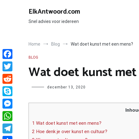
Ga
naar
ElkAntwoord.com
de
inhoud
Snel advies voor iedereen
Home
Blog
Wat doet kunst met een mens?
BLOG
Facebook
Wat doet kunst met
Twitter
Author
december 13, 2020
Reddit
Skype
Inhou
Messenger
1 Wat doet kunst met een mens?
WhatsApp
2 Hoe denk je over kunst en cultuur?
Telegram