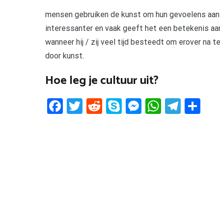
mensen gebruiken de kunst om hun gevoelens aan el
interessanter en vaak geeft het een betekenis aan
wanneer hij / zij veel tijd besteedt om erover na 
door kunst.
Hoe leg je cultuur uit?
Facebook
Twitter
Reddit
Skype
Messenger
WhatsA
Tele
De