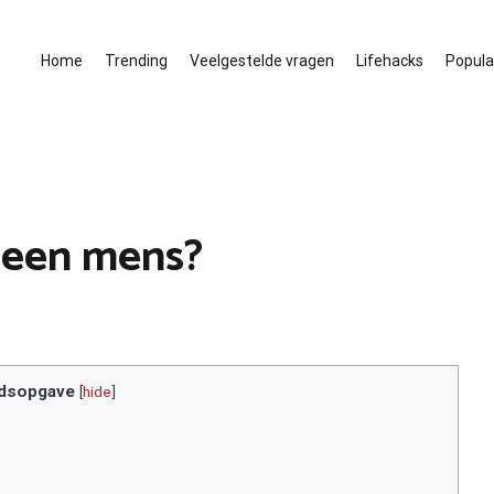
Home
Trending
Veelgestelde vragen
Lifehacks
Populai
 een mens?
dsopgave
[
hide
]