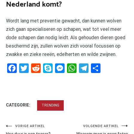
Nederland komt?
Wordt lang met preventie gewacht, dan kunnen wolven
zich gaan specialiseren op schapen, wat tot veel meer
dode schapen dan nodig leidt. Als gehouden dieren goed
beschermd zijn, zullen wolven zich vooral focussen op
zwakke en zieke reeën, edelherten en wilde zwijnen.
Facebook
Twitter
Reddit
Skype
Messenger
WhatsApp
Telegram
Delen
CATEGORIE:
TRENDING
Bericht
VORIGE ARTIKEL
VOLGENDE ARTIKEL
Hoe duur is een teaser?
Waarom mag je geen fotos