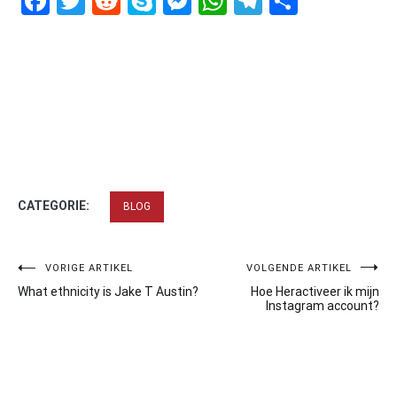
Facebook
Twitter
Reddit
Skype
Messenger
WhatsApp
Telegram
Delen
CATEGORIE:
BLOG
Bericht
VORIGE ARTIKEL
VOLGENDE ARTIKEL
What ethnicity is Jake T Austin?
Hoe Heractiveer ik mijn
navigatie
Instagram account?