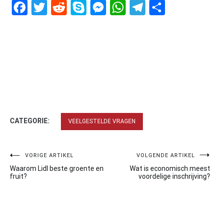
Facebook
Twitter
Reddit
Skype
Messenger
WhatsApp
Telegram
Delen
CATEGORIE:
VEELGESTELDE VRAGEN
Bericht
VORIGE ARTIKEL
VOLGENDE ARTIKEL
Waarom Lidl beste groente en
Wat is economisch meest
navigatie
fruit?
voordelige inschrijving?