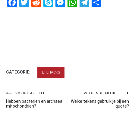
Facebook
Twitter
Reddit
Skype
Messenger
WhatsApp
Telegram
Delen
CATEGORIE:
LIFEHACKS
Bericht
VORIGE ARTIKEL
VOLGENDE ARTIKEL
Hebben bacterien en archaea
Welke tekens gebruik je bij een
navigatie
mitochondrien?
quote?