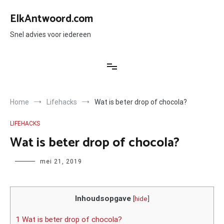
Ga
naar
ElkAntwoord.com
de
inhoud
Snel advies voor iedereen
Home
Lifehacks
Wat is beter drop of chocola?
LIFEHACKS
Wat is beter drop of chocola?
Author
mei 21, 2019
Inhoudsopgave
[
hide
]
1 Wat is beter drop of chocola?