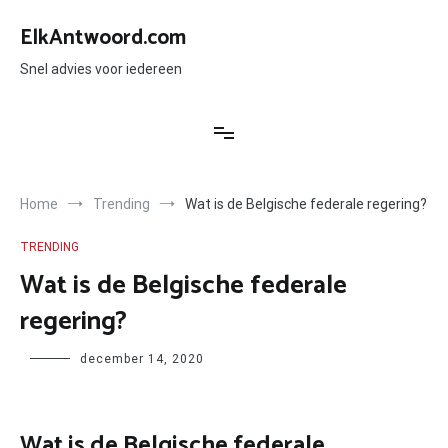
Ga
naar
ElkAntwoord.com
de
inhoud
Snel advies voor iedereen
Home
Trending
Wat is de Belgische federale regering?
TRENDING
Wat is de Belgische federale
regering?
Author
december 14, 2020
Wat is de Belgische federale