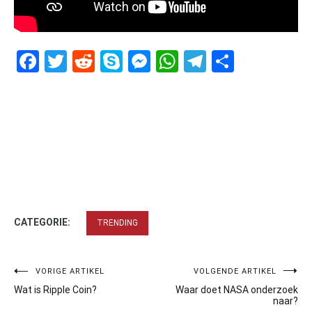
Facebook
Twitter
Reddit
Skype
Messenger
WhatsApp
Telegram
Delen
CATEGORIE:
TRENDING
Bericht
VORIGE ARTIKEL
VOLGENDE ARTIKEL
Wat is Ripple Coin?
Waar doet NASA onderzoek
navigatie
naar?