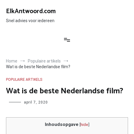
Ga
naar
ElkAntwoord.com
de
inhoud
Snel advies voor iedereen
Home
Populaire artikels
Wat is de beste Nederlandse film?
POPULAIRE ARTIKELS
Wat is de beste Nederlandse film?
Author
april 7, 2020
Inhoudsopgave
[
hide
]