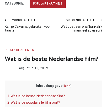
CATEGORIE:
POPULAIRE ARTIKELS
Bericht
VORIGE ARTIKEL
VOLGENDE ARTIKEL
Kan je Cakemix gebruiken voor
Wat doet een onafhankelijk
navigatie
taart?
financieel adviseur?
POPULAIRE ARTIKELS
Wat is de beste Nederlandse film?
Author
augustus 13, 2019
Inhoudsopgave
[
hide
]
1 Wat is de beste Nederlandse film?
2 Wat is de populairste film ooit?