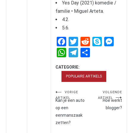
Yes Day (2021) komedie /
familie • Miguel Arteta.
4.2.
5.6.
Facebook
Twitter
Reddit
Skype
Mes
WhatsApp
Telegram
Delen
CATEGORIE:
POPULAIRE ARTIKELS
Bericht
VORIGE
VOLGENDE
ARTIKEL
ARTIKEL
navigatie
Kan je een auto
Hoe werkt
op een
blogger?
eenmanszaak
zetten?