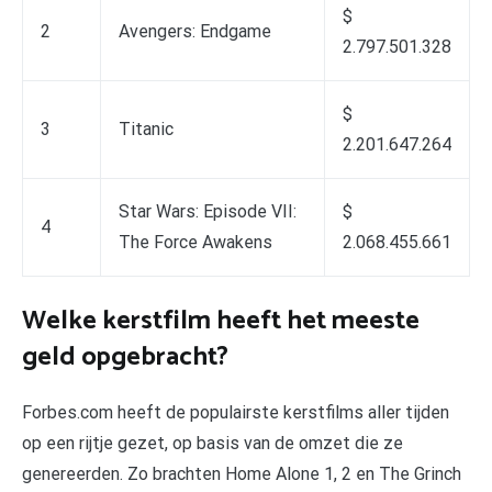
$
2
Avengers: Endgame
2.797.501.328
$
3
Titanic
2.201.647.264
Star Wars: Episode VII:
$
4
The Force Awakens
2.068.455.661
Welke kerstfilm heeft het meeste
geld opgebracht?
Forbes.com heeft de populairste kerstfilms aller tijden
op een rijtje gezet, op basis van de omzet die ze
genereerden. Zo brachten Home Alone 1, 2 en The Grinch