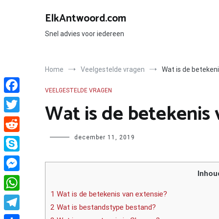
Ga
naar
ElkAntwoord.com
de
inhoud
Snel advies voor iedereen
Home
Veelgestelde vragen
Wat is de beteken
VEELGESTELDE VRAGEN
Facebook
Wat is de betekenis 
Twitter
Author
december 11, 2019
Reddit
Skype
Inhou
Messenger
1 Wat is de betekenis van extensie?
WhatsApp
2 Wat is bestandstype bestand?
Telegram