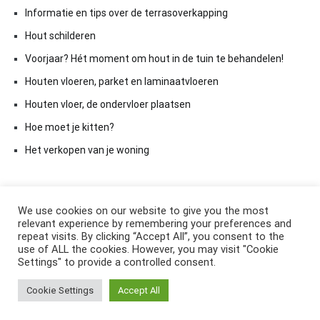
Informatie en tips over de terrasoverkapping
Hout schilderen
Voorjaar? Hét moment om hout in de tuin te behandelen!
Houten vloeren, parket en laminaatvloeren
Houten vloer, de ondervloer plaatsen
Hoe moet je kitten?
Het verkopen van je woning
We use cookies on our website to give you the most
relevant experience by remembering your preferences and
repeat visits. By clicking “Accept All”, you consent to the
use of ALL the cookies. However, you may visit "Cookie
Settings" to provide a controlled consent.
Copyright © 2026
ElkAntwoord.com
. All rights reserved. Thema:
Cookie Settings
Accept All
Cenote
by ThemeGrill. Aangedreven door
WordPress
.