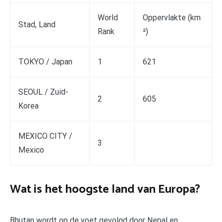
World
Oppervlakte (km
Stad, Land
Rank
²)
TOKYO / Japan
1
621
SEOUL / Zuid-
2
605
Korea
MEXICO CITY /
3
Mexico
Wat is het hoogste land van Europa?
Bhutan wordt op de voet gevolgd door Nepal en