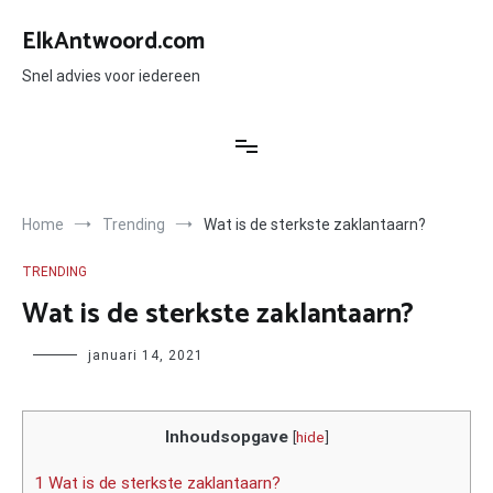
Ga
naar
ElkAntwoord.com
de
inhoud
Snel advies voor iedereen
Home
Trending
Wat is de sterkste zaklantaarn?
TRENDING
Wat is de sterkste zaklantaarn?
Author
januari 14, 2021
Inhoudsopgave
[
hide
]
1 Wat is de sterkste zaklantaarn?