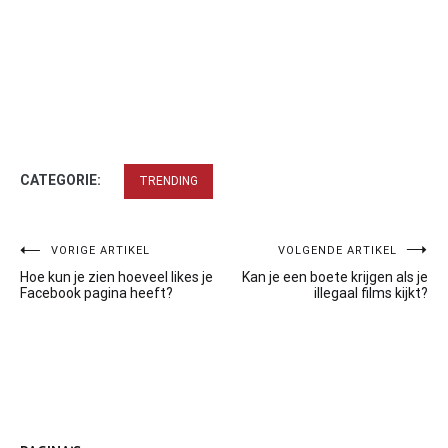
CATEGORIE:
TRENDING
Bericht
VORIGE ARTIKEL
VOLGENDE ARTIKEL
Hoe kun je zien hoeveel likes je
Kan je een boete krijgen als je
navigatie
Facebook pagina heeft?
illegaal films kijkt?