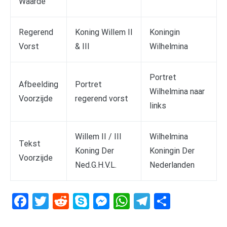
Waarde
Regerend
Koning Willem II
Koningin
Vorst
& III
Wilhelmina
Portret
Afbeelding
Portret
Wilhelmina naar
Voorzijde
regerend vorst
links
Willem II / III
Wilhelmina
Tekst
Koning Der
Koningin Der
Voorzijde
Ned.G.H.V.L.
Nederlanden
Facebook
Twitter
Reddit
Skype
Messenger
WhatsApp
Telegram
Delen