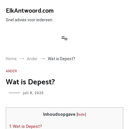
Ga
naar
ElkAntwoord.com
de
inhoud
Snel advies voor iedereen
Home
Ander
Wat is Depest?
ANDER
Wat is Depest?
Author
juli 8, 2020
Inhoudsopgave
[
hide
]
1 Wat is Depest?