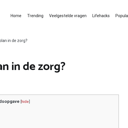
Home
Trending
Veelgestelde vragen
Lifehacks
Populai
plan in de zorg?
an in de zorg?
dsopgave
[
hide
]