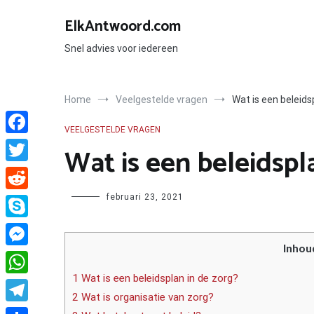
Ga
naar
ElkAntwoord.com
de
inhoud
Snel advies voor iedereen
Home
Veelgestelde vragen
Wat is een beleids
VEELGESTELDE VRAGEN
Facebook
Wat is een beleidspl
Twitter
Author
februari 23, 2021
Reddit
Skype
Inhou
Messenger
1 Wat is een beleidsplan in de zorg?
WhatsApp
2 Wat is organisatie van zorg?
Telegram