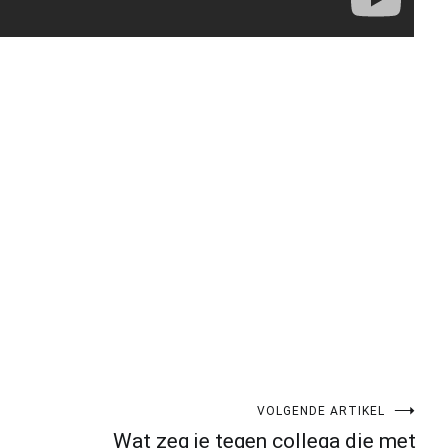
pp
gram
len
VOLGENDE ARTIKEL
Wat zeg je tegen collega die met