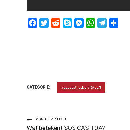
Facebook
Twitter
Reddit
Skype
Messenger
WhatsA
Tele
De
CATEGORIE:
VEELGESTELDE VRAGEN
Bericht
VORIGE ARTIKEL
Wat betekent SOS CAS TOA?