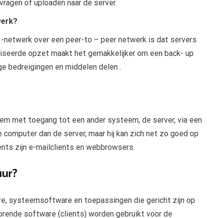
vragen of uploaden naar de server.
werk?
r -netwerk over een peer-to – peer netwerk is dat servers
iseerde opzet maakt het gemakkelijker om een ​​back- up
e bedreigingen en middelen delen .
eem met toegang tot een ander systeem, de server, via een
e computer dan de server, maar hij kan zich net zo goed op
nts zijn e-mailclients en webbrowsers.
uur?
are, systeemsoftware en toepassingen die gericht zijn op
horende software (clients) worden gebruikt voor de