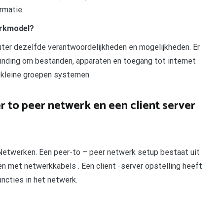
ormatie.
erkmodel?
uter dezelfde verantwoordelijkheden en mogelijkheden. Er
inding om bestanden, apparaten en toegang tot internet
r kleine groepen systemen.
r to peer netwerk en een client server
 Netwerken. Een peer-to – peer netwerk setup bestaat uit
 met netwerkkabels . Een client -server opstelling heeft
uncties in het netwerk.
pp
gram
len