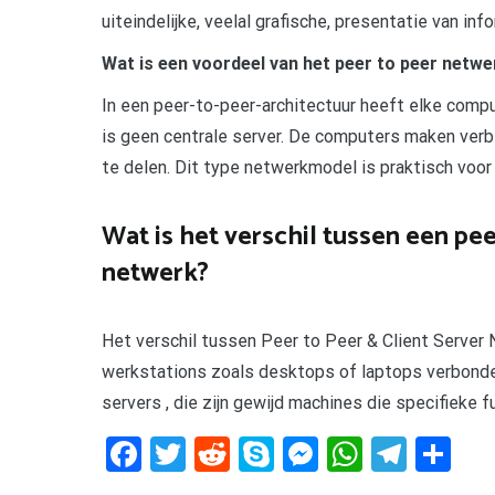
uiteindelijke, veelal grafische, presentatie van inf
Wat is een voordeel van het peer to peer netw
In een peer-to-peer-architectuur heeft elke comp
is geen centrale server. De computers maken verb
te delen. Dit type netwerkmodel is praktisch voo
Wat is het verschil tussen een pee
netwerk?
Het verschil tussen Peer to Peer & Client Server
werkstations zoals desktops of laptops verbonden
servers , die zijn gewijd machines die specifieke f
Facebook
Twitter
Reddit
Skype
Messenger
WhatsA
Tele
De