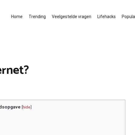
Home
Trending
Veelgestelde vragen
Lifehacks
Populai
ernet?
dsopgave
[
hide
]