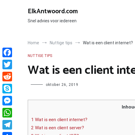
Ga
naar
ElkAntwoord.com
de
inhoud
Snel advies voor iedereen
Home
Nuttige tips
Wat is een client internet?
NUTTIGE TIPS
Facebook
Wat is een client int
Twitter
Author
oktober 26, 2019
Reddit
Skype
Inhou
Messenger
1 Wat is een client internet?
WhatsApp
2 Wat is een client server?
Telegram