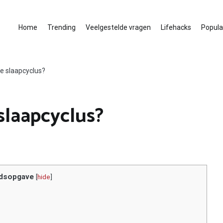
Home
Trending
Veelgestelde vragen
Lifehacks
Populai
e slaapcyclus?
slaapcyclus?
dsopgave
[
hide
]