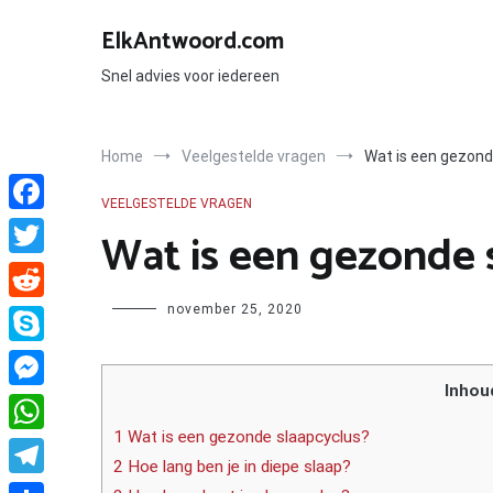
Ga
naar
ElkAntwoord.com
de
inhoud
Snel advies voor iedereen
Home
Veelgestelde vragen
Wat is een gezond
VEELGESTELDE VRAGEN
Facebook
Wat is een gezonde 
Twitter
Author
november 25, 2020
Reddit
Skype
Inhou
Messenger
1 Wat is een gezonde slaapcyclus?
WhatsApp
2 Hoe lang ben je in diepe slaap?
Telegram