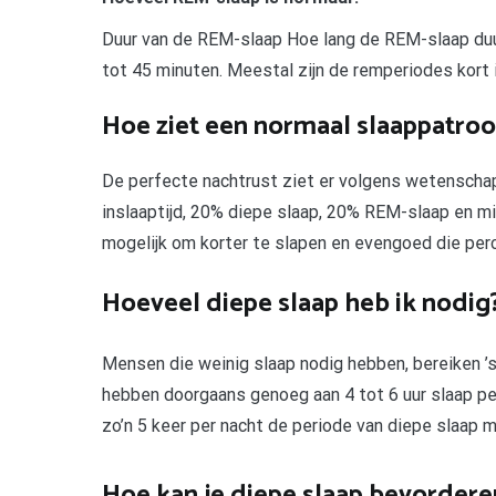
Duur van de REM-slaap Hoe lang de REM-slaap duurt
tot 45 minuten. Meestal zijn de remperiodes kort 
Hoe ziet een normaal slaappatroon
De perfecte nachtrust ziet er volgens wetenschappe
inslaaptijd, 20% diepe slaap, 20% REM-slaap en m
mogelijk om korter te slapen en evengoed die per
Hoeveel diepe slaap heb ik nodig
Mensen die weinig slaap nodig hebben, bereiken ’s 
hebben doorgaans genoeg aan 4 tot 6 uur slaap per 
zo’n 5 keer per nacht de periode van diepe slaap 
Hoe kan je diepe slaap bevordere