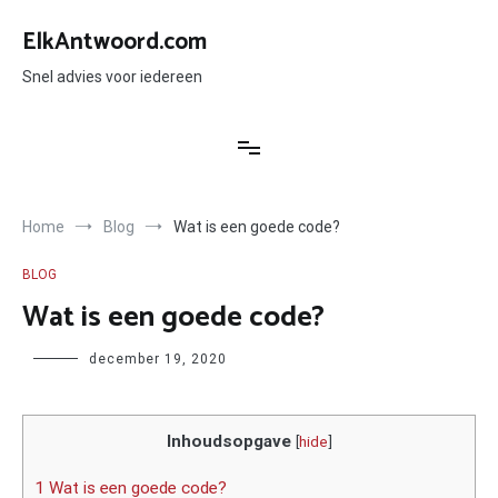
Ga
naar
ElkAntwoord.com
de
inhoud
Snel advies voor iedereen
Home
Blog
Wat is een goede code?
BLOG
Wat is een goede code?
Author
december 19, 2020
Inhoudsopgave
[
hide
]
1 Wat is een goede code?