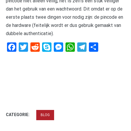
pincode niet alleen veilig, het is zelfs een stuk veiliger
dan het gebruik van een wachtwoord. Dit omdat er op de
eerste plaats twee dingen voor nodig zijn: de pincode en
de hardware (feitelijk wordt er dus gebruik gemaakt van
dubbele authenticatie).
Facebook
Twitter
Reddit
Skype
Messenger
WhatsApp
Telegram
Delen
CATEGORIE:
BLOG