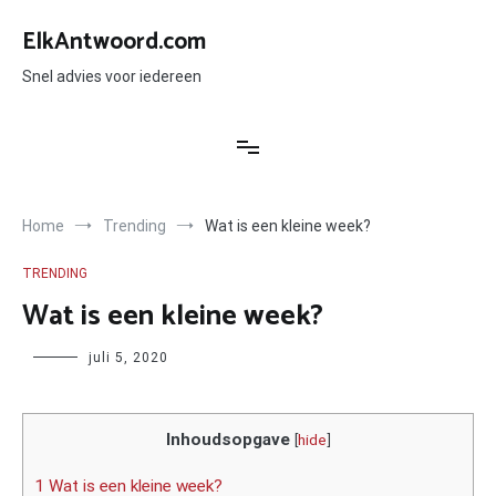
Ga
naar
ElkAntwoord.com
de
inhoud
Snel advies voor iedereen
Home
Trending
Wat is een kleine week?
TRENDING
Wat is een kleine week?
Author
juli 5, 2020
Inhoudsopgave
[
hide
]
1 Wat is een kleine week?