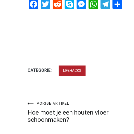
Facebook
Twitter
Reddit
Skype
Messenger
WhatsA
Tele
De
CATEGORIE:
LIFEHACKS
Bericht
VORIGE ARTIKEL
Hoe moet je een houten vloer
navigatie
schoonmaken?