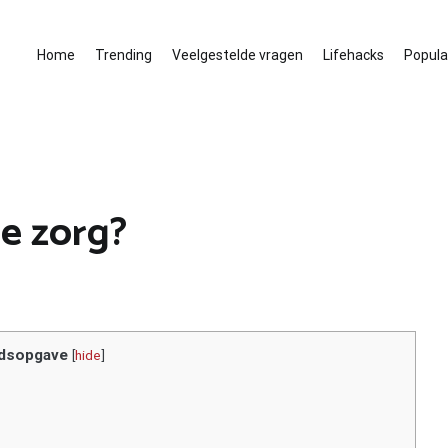
Home
Trending
Veelgestelde vragen
Lifehacks
Populai
de zorg?
dsopgave
[
hide
]