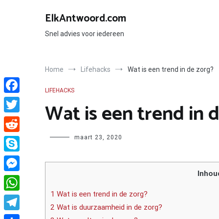
Ga
naar
ElkAntwoord.com
de
inhoud
Snel advies voor iedereen
Home
Lifehacks
Wat is een trend in de zorg?
LIFEHACKS
Facebook
Wat is een trend in 
Twitter
Author
maart 23, 2020
Reddit
Skype
Inhou
Messenger
1 Wat is een trend in de zorg?
WhatsApp
2 Wat is duurzaamheid in de zorg?
Telegram