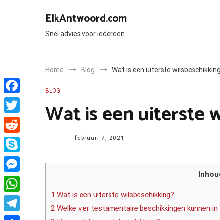
Ga
naar
ElkAntwoord.com
de
inhoud
Snel advies voor iedereen
Home
Blog
Wat is een uiterste wilsbeschikkin
BLOG
Facebook
Wat is een uiterste 
Twitter
Author
februari 7, 2021
Reddit
Skype
Inhou
Messenger
1 Wat is een uiterste wilsbeschikking?
WhatsApp
2 Welke vier testamentaire beschikkingen kunnen i
Telegram