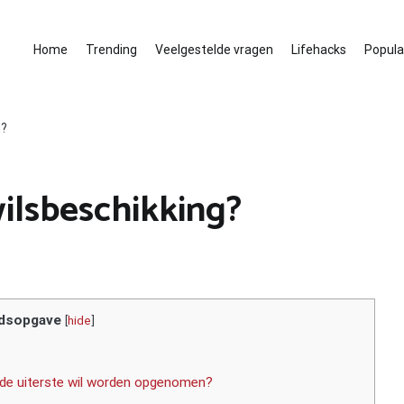
Home
Trending
Veelgestelde vragen
Lifehacks
Populai
g?
wilsbeschikking?
dsopgave
[
hide
]
n de uiterste wil worden opgenomen?