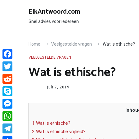
Ga
naar
ElkAntwoord.com
de
inhoud
Snel advies voor iedereen
Home
Veelgestelde vragen
Wat is ethische?
VEELGESTELDE VRAGEN
Facebook
Wat is ethische?
Twitter
Author
juli 7, 2019
Reddit
Skype
Inhou
Messenger
1 Wat is ethische?
WhatsApp
2 Wat is ethische vrijheid?
Telegram