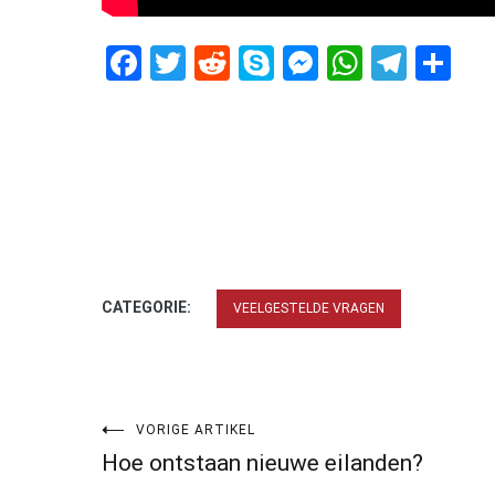
Facebook
Twitter
Reddit
Skype
Messenger
WhatsA
Tele
De
CATEGORIE:
VEELGESTELDE VRAGEN
Bericht
VORIGE ARTIKEL
Hoe ontstaan nieuwe eilanden?
navigatie