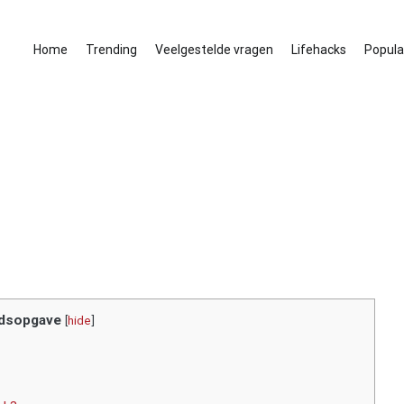
Home
Trending
Veelgestelde vragen
Lifehacks
Populai
dsopgave
[
hide
]