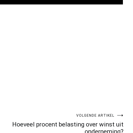
pp
gram
len
VOLGENDE ARTIKEL
Hoeveel procent belasting over winst uit
onderneming?