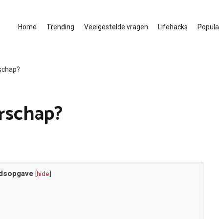
Home
Trending
Veelgestelde vragen
Lifehacks
Populai
rschap?
erschap?
dsopgave
[
hide
]