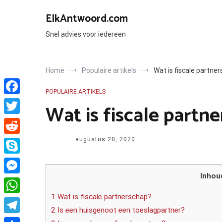
Ga
naar
ElkAntwoord.com
de
inhoud
Snel advies voor iedereen
Home
Populaire artikels
Wat is fiscale partne
POPULAIRE ARTIKELS
Facebook
Wat is fiscale partn
Twitter
Author
augustus 20, 2020
Reddit
Skype
Inhou
Messenger
1 Wat is fiscale partnerschap?
WhatsApp
2 Is een huisgenoot een toeslagpartner?
Telegram