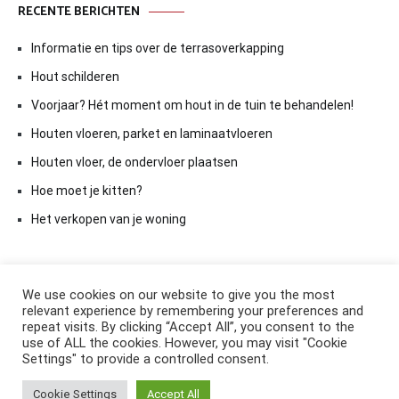
RECENTE BERICHTEN
Informatie en tips over de terrasoverkapping
Hout schilderen
Voorjaar? Hét moment om hout in de tuin te behandelen!
Houten vloeren, parket en laminaatvloeren
Houten vloer, de ondervloer plaatsen
Hoe moet je kitten?
Het verkopen van je woning
We use cookies on our website to give you the most
relevant experience by remembering your preferences and
repeat visits. By clicking “Accept All”, you consent to the
use of ALL the cookies. However, you may visit "Cookie
Settings" to provide a controlled consent.
Copyright © 2026
ElkAntwoord.com
. All rights reserved. Thema:
Cookie Settings
Accept All
Cenote
by ThemeGrill. Aangedreven door
WordPress
.