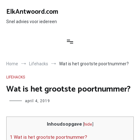
Ga
naar
ElkAntwoord.com
de
inhoud
Snel advies voor iedereen
Home
Lifehacks
Wat is het grootste poortnummer?
LIFEHACKS
Wat is het grootste poortnummer?
Author
april 4, 2019
Inhoudsopgave
[
hide
]
1 Wat is het grootste poortnummer?