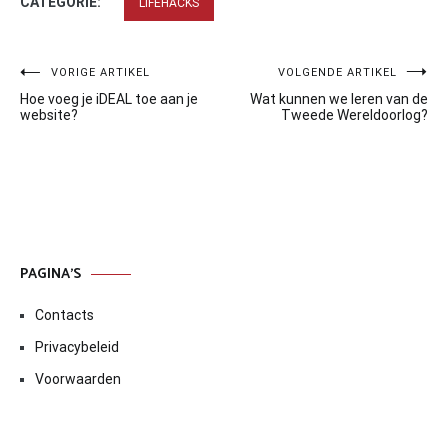
CATEGORIE:
LIFEHACKS
Bericht
VORIGE ARTIKEL
VOLGENDE ARTIKEL
Hoe voeg je iDEAL toe aan je
Wat kunnen we leren van de
navigatie
website?
Tweede Wereldoorlog?
PAGINA’S
Contacts
Privacybeleid
Voorwaarden